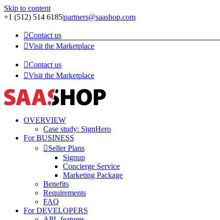
Skip to content
+1 (512) 514 6185
|
partners@saashop.com
Contact us
Visit the Marketplace
Contact us
Visit the Marketplace
OVERVIEW
Case study: SignHero
For BUSINESS
Seller Plans
Signup
Concierge Service
Marketing Package
Benefits
Requirements
FAQ
For DEVELOPERS
API -features