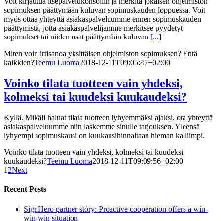
Voit kirjautua itsepalvelukonsoliin ja merkitä jokaisen ohjelmiston
sopimuksen päättymään kuluvan sopimuskauden loppuessa. Voit
myös ottaa yhteyttä asiakaspalveluumme ennen sopimuskauden
päättymistä, jotta asiakaspalvelijamme merkitsee pyydetyt
sopimukset tai niiden osat päättymään kuluvan
[...]
Miten voin irtisanoa yksittäisen ohjelmiston sopimuksen? Entä
kaikkien?
Teemu Luoma
2018-12-11T09:05:47+02:00
Voinko tilata tuotteen vain yhdeksi,
kolmeksi tai kuudeksi kuukaudeksi?
Kyllä. Mikäli haluat tilata tuotteen lyhyemmäksi ajaksi, ota yhteyttä
asiakaspalveluumme niin laskemme sinulle tarjouksen. Yleensä
lyhyempi sopimuskausi on kuukausihinnaltaan hieman kalliimpi.
Voinko tilata tuotteen vain yhdeksi, kolmeksi tai kuudeksi
kuukaudeksi?
Teemu Luoma
2018-12-11T09:09:56+02:00
1
2
Next
Recent Posts
SignHero partner story: Proactive cooperation offers a win-
win-win situation