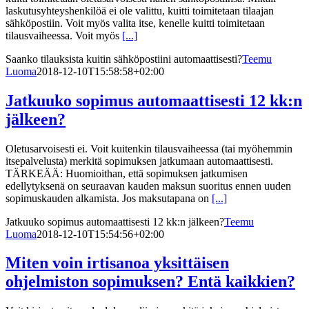
laskutusyhteyshenkilöä ei ole valittu, kuitti toimitetaan tilaajan
sähköpostiin. Voit myös valita itse, kenelle kuitti toimitetaan
tilausvaiheessa. Voit myös
[...]
Saanko tilauksista kuitin sähköpostiini automaattisesti?
Teemu
Luoma
2018-12-10T15:58:58+02:00
Jatkuuko sopimus automaattisesti 12 kk:n
jälkeen?
Oletusarvoisesti ei. Voit kuitenkin tilausvaiheessa (tai myöhemmin
itsepalvelusta) merkitä sopimuksen jatkumaan automaattisesti.
TÄRKEÄÄ: Huomioithan, että sopimuksen jatkumisen
edellytyksenä on seuraavan kauden maksun suoritus ennen uuden
sopimuskauden alkamista. Jos maksutapana on
[...]
Jatkuuko sopimus automaattisesti 12 kk:n jälkeen?
Teemu
Luoma
2018-12-10T15:54:56+02:00
Miten voin irtisanoa yksittäisen
ohjelmiston sopimuksen? Entä kaikkien?