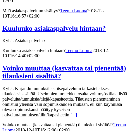
17:00.
Mitä asiakaspalveluun sisältyy?
Teemu Luoma
2018-12-
10T16:16:57+02:00
Kuuluuko asiakaspalvelu hintaan?
Kyllä. Asiakaspalvelu ›
Kuuluuko asiakaspalvelu hintaan?
Teemu Luoma
2018-12-
10T16:14:40+02:00
Voinko muuttaa (kasvattaa tai pienentää)
tilauksieni sisältöä?
Kyllä. Kirjaudu tunnuksillasi itsepalveluun tarkastellaksesi
tilauksiesi sisältöä. Useimpien tuotteiden osalta voit myös tilata lisää
palveluita/tunnuksia/tilejä/kapasiteettia. Tilausten pienentäminen
onnistuu yleensä vain sopimuskauden mukaan, eli kun käynnissä
oleva sopimuskausi päättyy kyseisen
palvelun/tunnuksen/tilin/kapasiteetin
[...]
Voinko muuttaa (kasvattaa tai pienentää) tilauksieni sisältöä?
Teemu
Luoma
2018-12-10T16:12:08+02:00