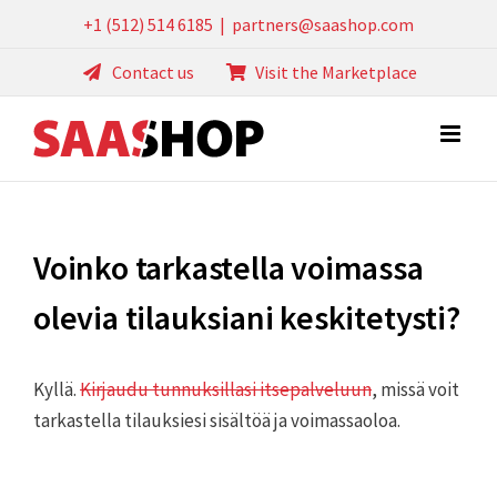
Skip
+1 (512) 514 6185
|
partners@saashop.com
to
Contact us
Visit the Marketplace
content
Voinko tarkastella voimassa
olevia tilauksiani keskitetysti?
Kyllä.
Kirjaudu tunnuksillasi itsepalveluun
, missä voit
tarkastella tilauksiesi sisältöä ja voimassaoloa.