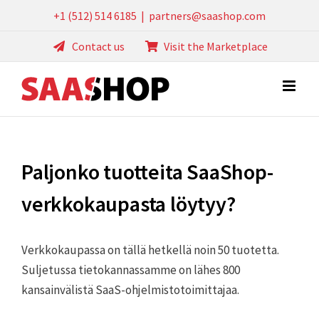
Skip
+1 (512) 514 6185
|
partners@saashop.com
to
Contact us
Visit the Marketplace
content
Paljonko tuotteita SaaShop-
verkkokaupasta löytyy?
Verkkokaupassa on tällä hetkellä noin 50 tuotetta.
Suljetussa tietokannassamme on lähes 800
kansainvälistä SaaS-ohjelmistotoimittajaa.