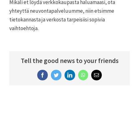
Mikäli et löydä verkkokaupasta haluamaasi, ota
yhteyttä neuvontapalveluumme, niin etsimme
tietokannasta ja verkosta tarpeisiisi sopivia
vaihtoehtoja.
Tell the good news to your friends
Facebook
Twitter
LinkedIn
WhatsApp
Email