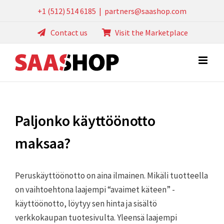
Skip
+1 (512) 514 6185
|
partners@saashop.com
to
Contact us
Visit the Marketplace
content
Paljonko käyttöönotto
maksaa?
Peruskäyttöönotto on aina ilmainen. Mikäli tuotteella
on vaihtoehtona laajempi “avaimet käteen” -
käyttöönotto, löytyy sen hinta ja sisältö
verkkokaupan tuotesivulta. Yleensä laajempi