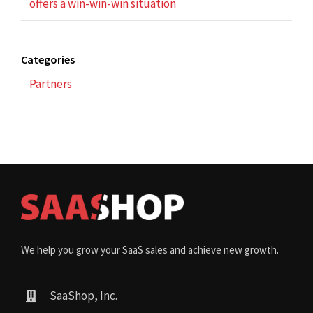
offers a win-win-win situation
Categories
Partners
We help you grow your SaaS sales and achieve new growth.
SaaShop, Inc.